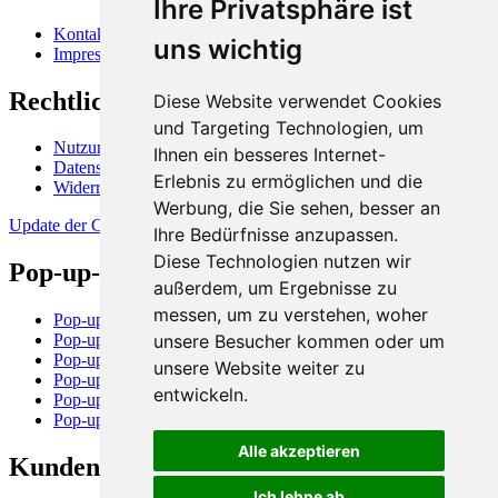
Ihre Privatsphäre ist
Kontakt
uns wichtig
Impressum
Rechtliches
Diese Website verwendet Cookies
und Targeting Technologien, um
Nutzungsbedingungen
Ihnen ein besseres Internet-
Datenschutzerklärung
Erlebnis zu ermöglichen und die
Widerrufsbelehrung
Werbung, die Sie sehen, besser an
Update der Cookie-Präferenzen
Ihre Bedürfnisse anzupassen.
Diese Technologien nutzen wir
Pop-up-Stores und -Flächen
außerdem, um Ergebnisse zu
messen, um zu verstehen, woher
Pop-up-Store in Berlin
unsere Besucher kommen oder um
Pop-up-Store in Hamburg
Pop-up-Store in München
unsere Website weiter zu
Pop-up-Store in Dortmund
entwickeln.
Pop-up-Store in Rostock
Pop-up-Store in Stuttgart
Alle akzeptieren
Kundeninformation
Ich lehne ab