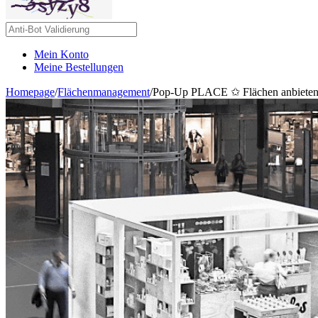
Mein Konto
Meine Bestellungen
Homepage
/
Flächenmanagement
/
Pop-Up PLACE ✩ Flächen anbiete