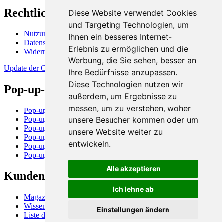
Rechtliches
Diese Website verwendet Cookies
und Targeting Technologien, um
Nutzungsbedingungen
Ihnen ein besseres Internet-
Datenschutzerklärung
Erlebnis zu ermöglichen und die
Widerrufsbelehrung
Werbung, die Sie sehen, besser an
Update der Cookie-Präferenzen
Ihre Bedürfnisse anzupassen.
Diese Technologien nutzen wir
Pop-up-Stores und -Flächen
außerdem, um Ergebnisse zu
messen, um zu verstehen, woher
Pop-up-Store in Berlin
unsere Besucher kommen oder um
Pop-up-Store in Hamburg
Pop-up-Store in München
unsere Website weiter zu
Pop-up-Store in Dortmund
entwickeln.
Pop-up-Store in Rostock
Pop-up-Store in Stuttgart
Alle akzeptieren
Kundeninformation
Ich lehne ab
Magazin für Verkauf & Promotion
Wissen von A - Z
Einstellungen ändern
Liste der Einkaufszentren (D)