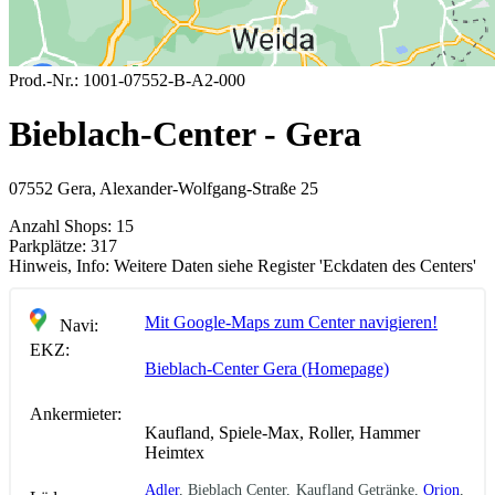
Prod.-Nr.:
1001-07552-B-A2-000
Bieblach-Center - Gera
07552 Gera, Alexander-Wolfgang-Straße 25
Anzahl Shops:
15
Parkplätze:
317
Hinweis, Info:
Weitere Daten siehe Register 'Eckdaten des Centers'
Mit Google-Maps zum Center navigieren!
Navi:
EKZ:
Bieblach-Center Gera (Homepage)
Ankermieter:
Kaufland, Spiele-Max, Roller, Hammer
Heimtex
Adler
, Bieblach Center, Kaufland Getränke,
Orion
,