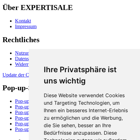
Über EXPERTISALE
Kontakt
Impressum
Rechtliches
Nutzungsbedingungen
Datenschutzerklärung
Widerrufsbelehrung
Ihre Privatsphäre ist
Update der Cookie-Präferenzen
uns wichtig
Pop-up-Stores und -Flächen
Diese Website verwendet Cookies
Pop-up-Store in Berlin
und Targeting Technologien, um
Pop-up-Store in Hamburg
Ihnen ein besseres Internet-Erlebnis
Pop-up-Store in München
zu ermöglichen und die Werbung,
Pop-up-Store in Dortmund
Pop-up-Store in Rostock
die Sie sehen, besser an Ihre
Pop-up-Store in Stuttgart
Bedürfnisse anzupassen. Diese