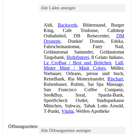
Alle Läden anzeigen
Aldi,
Backwerk
, Blütenstand, Burger
King, Cafe Toulouse, Callshop
Ostbahnhof, DB Reisecenter,
DM
Drogerie
, Dunkin' Donuts, Edeka,
Fahrscheinautomat, Fairy Nail,
Geldautomat Santander, Geldautomat
Targobank,
Hofpfisterei
, Il Gelato Italiano,
Le CroBag / Brot und Brötchen
,
Lidl
,
Mister Minit / Minit Colors
, Müller,
Niebauer, Orleans, presse und buch,
ReiseBank, Ria Moneytransfer,
Rischart
,
Rubenbauer, Rubini, Sai Spa Massage,
San Francisco Coffee Company,
See&Buy, Seral, Sparda-Bank,
SportScheck Outlet, Stadtsparkasse
München, Subway, Tabak Lotto Arnold,
T-Punkt,
Vitalia
, Welfen-Apotheke
Öffnungszeiten:
Alle Öffnungszeiten anzeigen