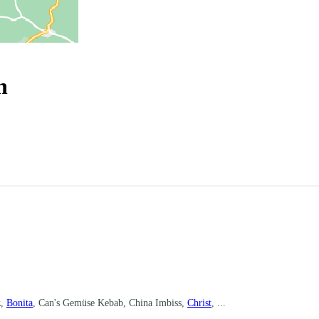
n
z,
Bonita
, Can's Gemüse Kebab, China Imbiss,
Christ
, ...