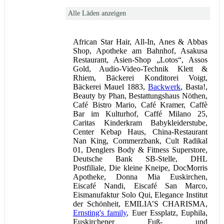
Alle Läden anzeigen
African Star Hair, All-In, Anes & Abbas
Shop, Apotheke am Bahnhof, Asakusa
Restaurant, Asien-Shop „Lotos“, Assos
Gold, Audio-Video-Technik Klett &
Rhiem, Bäckerei Konditorei Voigt,
Bäckerei Mauel 1883,
Backwerk
, Basta!,
Beauty by Phan, Bestattungshaus Nöthen,
Café Bistro Mario, Café Kramer, Caffè
Bar im Kulturhof, Caffé Milano 25,
Caritas Kinderkram Babykleiderstube,
Center Kebap Haus, China-Restaurant
Nan King, Commerzbank, Cult Radikal
01, Denglers Body & Fitness Superstore,
Deutsche Bank SB-Stelle, DHL
Postfiliale, Die kleine Kneipe, DocMorris
Apotheke, Donna Mia Euskirchen,
Eiscafé Nandi, Eiscafé San Marco,
Eismanufaktur Solo Qui, Elegance Institut
der Schönheit, EMILIA’S CHARISMA,
Ernsting's family
, Euer Essplatz, Euphila,
Euskirchener Fuß- und