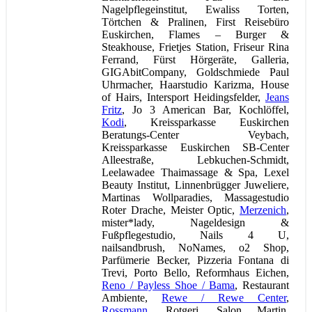
Nagelpflegeinstitut, Ewaliss Torten,
Törtchen & Pralinen, First Reisebüro
Euskirchen, Flames – Burger &
Steakhouse, Frietjes Station, Friseur Rina
Ferrand, Fürst Hörgeräte, Galleria,
GIGAbitCompany, Goldschmiede Paul
Uhrmacher, Haarstudio Karizma, House
of Hairs, Intersport Heidingsfelder,
Jeans
Fritz
, Jo 3 American Bar, Kochlöffel,
Kodi
, Kreissparkasse Euskirchen
Beratungs-Center Veybach,
Kreissparkasse Euskirchen SB-Center
Alleestraße, Lebkuchen-Schmidt,
Leelawadee Thaimassage & Spa, Lexel
Beauty Institut, Linnenbrügger Juweliere,
Martinas Wollparadies, Massagestudio
Roter Drache, Meister Optic,
Merzenich
,
mister*lady, Nageldesign &
Fußpflegestudio, Nails 4 U,
nailsandbrush, NoNames, o2 Shop,
Parfümerie Becker, Pizzeria Fontana di
Trevi, Porto Bello, Reformhaus Eichen,
Reno / Payless Shoe / Bama
, Restaurant
Ambiente,
Rewe / Rewe Center
,
Rossmann
, Rotgeri, Salon Martin,