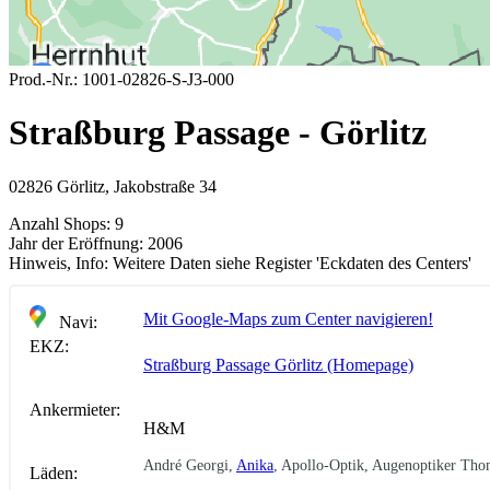
Prod.-Nr.:
1001-02826-S-J3-000
Straßburg Passage - Görlitz
02826 Görlitz, Jakobstraße 34
Anzahl Shops:
9
Jahr der Eröffnung:
2006
Hinweis, Info:
Weitere Daten siehe Register 'Eckdaten des Centers'
Mit Google-Maps zum Center navigieren!
Navi:
EKZ:
Straßburg Passage Görlitz (Homepage)
Ankermieter:
H&M
André Georgi,
Anika
, Apollo-Optik, Augenoptiker Tho
Läden: