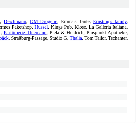
m,
Deichmann
,
DM Drogerie
, Emma's Tante,
Ernsting's family
,
ermes Paketshop,
Hussel
, Kings Pub, Klose, La Galleria Italiana,
2,
Parfümerie Thiemann
, Piela & Heidrich, Pluspunkt Apotheke,
bäck
, Straßburg-Passage, Studio G,
Thalia
, Tom Tailor, Tschanter,