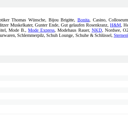
ptiker Thomas Wünsche, Bijou Brigitte,
Bonita
, Casino, Colloseu
litzer Muskelkater, Gunter Ende, Gut gelaufen Rosenkranz,
H&M
, H
itel, Mode B.,
Mode Express
, Modehaus Rauer,
NKD
, Nordsee, O
turwaren, Schlemmerpilz, Schuh Lounge, Schuhe & Schlüssel,
Sternen