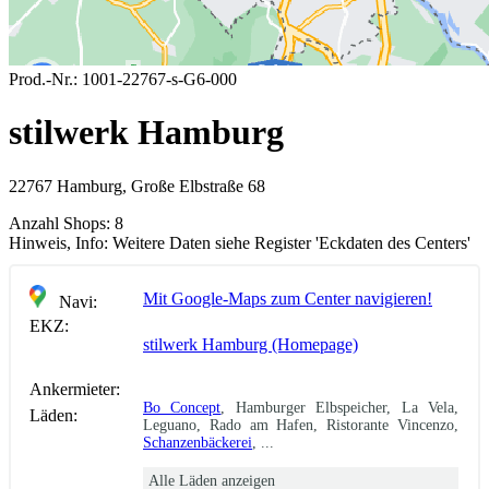
Prod.-Nr.:
1001-22767-s-G6-000
stilwerk Hamburg
22767 Hamburg, Große Elbstraße 68
Anzahl Shops:
8
Hinweis, Info:
Weitere Daten siehe Register 'Eckdaten des Centers'
Mit Google-Maps zum Center navigieren!
Navi:
EKZ:
stilwerk Hamburg (Homepage)
Ankermieter:
Bo Concept
, Hamburger Elbspeicher, La Vela,
Läden:
Leguano, Rado am Hafen, Ristorante Vincenzo,
Schanzenbäckerei
, ...
Alle Läden anzeigen