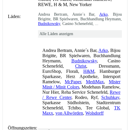
REWE, H & M, New Yorker
Andrea Bertram, Annie´s Bar,
Arko
, Bijou
Läden:
Brigitte, BR Spielwaren, Buchhandlung Heymann,
Budnikowsky
, Casino Schenefeld, ...
Alle Läden anzeigen
Andrea Bertram, Annie´s Bar,
Arko
, Bijou
Brigitte, BR Spielwaren, Buchhandlung
Heymann,
Budnikowsky
, Casino
Schenefeld,
Christ
, Dressmann,
EuroShop, Florali,
H&M
, Hamburger
Sparkasse, Herz Apotheke, Intersport
Ramelow,
McPaper
,
MediMax
,
Mister
Minit / Minit Colors
, Modehaus Ramelow,
Nur Hier, Reha Service Schenefeld,
Rewe
/ Rewe Center
, Rodeo, Ryf,
Schuhkay
,
Sparkasse Südholstein, Stadtzentrum
Schenefeld, Tchibo, Tee Global,
TK
Maxx
,
von Allwörden
,
Wolsdorff
Öffnungszeiten: