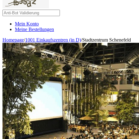
Mein Konto
Meine Bestellungen
Homepage
/
1001 Einkaufszentren (in D)
/
Stadtzentrum Schenefeld