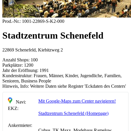
Prod.-Nr.:
1001-22869-S-K2-000
Stadtzentrum Schenefeld
22869 Schenefeld, Kiebitzweg 2
Anzahl Shops:
100
Parkplätze:
1200
Jahr der Eröffnung:
1991
Kundenstruktur:
Frauen, Männer, Kinder, Jugendliche, Familien,
Senioren, Business People
Hinweis, Info:
Weitere Daten siehe Register 'Eckdaten des Centers'
Mit Google-Maps zum Center navigieren!
Navi:
EKZ:
Stadtzentrum Schenefeld (Homepage)
Ankermieter:
Cubus, TK Maxx, Modehaus Ramelow,