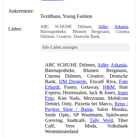
Ankermieter:
Textilhaus, Young Fashion
ABC SCHUHE Dülmen,
Adler
,
Askania
,
Läden:
Bärenapotheke, Blumen Bergmann, Cinema
Dülmen, Creative, Deutsche Bank, ...
Alle Läden anzeigen
ABC SCHUHE Dülmen,
Adler
,
Askania
,
Bärenapotheke, Blumen Bergmann,
Cinema Dülmen, Creative, Deutsche
Bank,
DM Drogerie
, Eiscafé Riva,
Foto
Erhardt
, Funny, Getaway,
H&M
, Hair
Express, Herrensalon, Jack & Jones,
Jeans
Fritz
, Kim Nails, Mezzomar, Mobilcom
Debitel, Only, Pizzeria bei Marco,
Reno /
Payless Shoe / Bama
, Salon Monika,
Smile Optic, SP Wautmann, Spielwaren
Greiving, Stadtcafé,
Tally Weijl
, Tiber
Café, Vero Moda, Volksbank
Westmünsterland