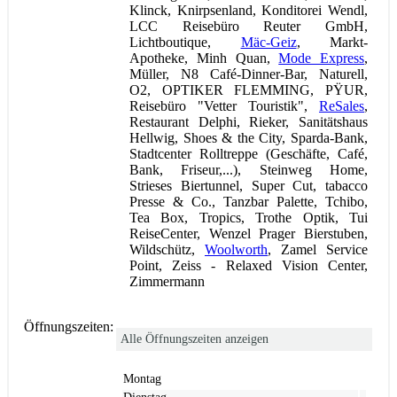
Klinck, Knirpsenland, Konditorei Wendl,
LCC Reisebüro Reuter GmbH,
Lichtboutique,
Mäc-Geiz
, Markt-
Apotheke, Minh Quan,
Mode Express
,
Müller, N8 Café-Dinner-Bar, Naturell,
O2, OPTIKER FLEMMING, PŸUR,
Reisebüro "Vetter Touristik",
ReSales
,
Restaurant Delphi, Rieker, Sanitätshaus
Hellwig, Shoes & the City, Sparda-Bank,
Stadtcenter Rolltreppe (Geschäfte, Café,
Bank, Friseur,...), Steinweg Home,
Strieses Biertunnel, Super Cut, tabacco
Presse & Co., Tanzbar Palette, Tchibo,
Tea Box, Tropics, Trothe Optik, Tui
ReiseCenter, Wenzel Prager Bierstuben,
Wildschütz,
Woolworth
, Zamel Service
Point, Zeiss - Relaxed Vision Center,
Zimmermann
Öffnungszeiten:
Alle Öffnungszeiten anzeigen
Montag