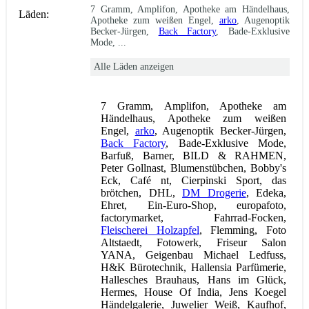
7 Gramm, Amplifon, Apotheke am Händelhaus,
Läden:
Apotheke zum weißen Engel,
arko
, Augenoptik
Becker-Jürgen,
Back Factory
, Bade-Exklusive
Mode, ...
Alle Läden anzeigen
7 Gramm, Amplifon, Apotheke am
Händelhaus, Apotheke zum weißen
Engel,
arko
, Augenoptik Becker-Jürgen,
Back Factory
, Bade-Exklusive Mode,
Barfuß, Barner, BILD & RAHMEN,
Peter Gollnast, Blumenstübchen, Bobby's
Eck, Café nt, Cierpinski Sport, das
brötchen, DHL,
DM Drogerie
, Edeka,
Ehret, Ein-Euro-Shop, europafoto,
factorymarket, Fahrrad-Focken,
Fleischerei Holzapfel
, Flemming, Foto
Altstaedt, Fotowerk, Friseur Salon
YANA, Geigenbau Michael Ledfuss,
H&K Bürotechnik, Hallensia Parfümerie,
Hallesches Brauhaus, Hans im Glück,
Hermes, House Of India, Jens Koegel
Händelgalerie, Juwelier Weiß, Kaufhof,