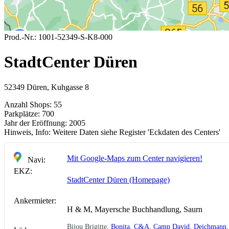
Prod.-Nr.:
1001-52349-S-K8-000
StadtCenter Düren
52349 Düren, Kuhgasse 8
Anzahl Shops:
55
Parkplätze:
700
Jahr der Eröffnung:
2005
Hinweis, Info:
Weitere Daten siehe Register 'Eckdaten des Centers'
Mit Google-Maps zum Center navigieren!
Navi:
EKZ:
StadtCenter Düren (Homepage)
Ankermieter:
H & M, Mayersche Buchhandlung, Saurn
Bijou Brigitte,
Bonita
,
C&A
,
Camp David
,
Deichmann