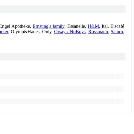
 Engel Apotheke,
Ernsting's family
, Essanelle,
H&M
, Ital. Eiscafé
rker
, Olymp&Hades, Only,
Orsay / NoBoys
,
Rossmann
,
Saturn
,