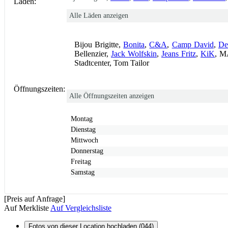
Läden:
Alle Läden anzeigen
Bijou Brigitte,
Bonita
,
C&A
,
Camp David
,
De
Bellenzier,
Jack Wolfskin
,
Jeans Fritz
,
KiK
, M
Stadtcenter, Tom Tailor
Öffnungszeiten:
Alle Öffnungszeiten anzeigen
Montag
Dienstag
Mittwoch
Donnerstag
Freitag
Samstag
[Preis auf Anfrage]
Auf Merkliste
Auf Vergleichsliste
Fotos von dieser Location hochladen (044)