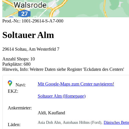
Prod.-Nr.:
1001-29614-S-A7-000
Soltauer Alm
29614 Soltau, Am Westerfeld 7
Anzahl Shops:
10
Parkplätze:
680
Hinweis, Info:
Weitere Daten siehe Register 'Eckdaten des Centers'
Mit Google-Maps zum Center navigieren!
Navi:
EKZ:
Soltauer Alm (Homepage)
Ankermieter:
Aldi, Kaufland
Asia Doh Ahn, Autohaus Höhns (Ford),
Dänisches Bette
Läden: