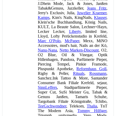
J.Dhein Mode, Jack & Jones, Janßen
Tabak&Genuss, Jazzkeller,
Jeans Fritz
,
Jerry's Exclusiv, Julia,
Juwelier Kraemer
,
Kamps
, Kim's Nails, KingNails,
Klauser
,
Klein'sche Buchhandlung, König Nails,
KULT, La Beaute Salon, Lechner+Hayn,
Lecker Lecker,
Liberty
, limited line,
Lloyd, Lofty Perückenstudio in Krefeld,
Marc O'Polo
,
McPaper
, Mexx, MiNO
Accessoires, mod's hair, Nails an der Kö,
Nanu-Nana
,
Netto Marken-Discount
, O2,
O2 Blue, Oil & Vinegar, Optik
Hillenhagen, Pandora, Parfümerie Pieper,
Piercing Tempel, Pinkie Framode,
Pluspunkt Apotheke,
Reformhaus Goll
,
Rigby & Peller,
Rituals
,
Rossmann
,
Sanchez.Ink Tattoo & More, Santander
Consumer Bank Filiale Krefeld, sejaur,
SinnLeffers
, Stadtparfümerie Pieper,
Super Cut, SuSi Meister Gu, Tabak &
Genuss Janßen, Tamaris Schuhe,
Targobank Filiale Königstraße, Tchibo,
TeeGschwendner
, Telekom,
Thalia
, TnT
The Modern Asia,
Tommy Hilfiger
,
Triumph, unitymedia, Vero Moda,