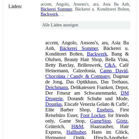
accent, Angolo, Ansons's, ara, Asia Ba Anh,
Läden:
Bäckerei Sommer
, Bäckerei u. Konditorei Bolten,
Backwerk
, ...
Alle Läden anzeigen
accent, Angolo, Ansons's, ara, Asia Ba
Anh,
Bäckerei Sommer
, Bäckerei u.
Konditorei Bolten,
Backwerk
, Bang &
Olufsen, Beauty Hair Shop, Bella Vista,
Betty Barclay, Brillenwerk,
C&A
, Café
Heinemann, Calzedonia,
Camp David
,
Chocolata / Candy & Company
, Dagmar
de Jong, Das Optikhaus, Das Teehaus,
Deichmann
, Delikatessen Franken, Depot,
Der Friseur am Schwanenmarkt,
DM
Drogerie
, Dorandt Schuhe und Mode,
Douglas
, Eiscafe Venezia Gelato & Caffe',
Elite Barber Shop,
Engbers
, First
Reisebüro Esser,
Foot Locker
, for friends
only, Game Stop,
GameStop
,
Görtz
,
Grüterich,
H&M
, Haarzauber, Hair
Express,
Hallhuber
, Hans im Glück,
Hermanuz Optik, Hirsch-Apotheke,