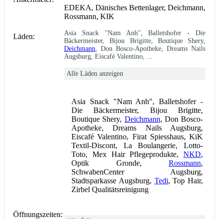
EDEKA, Dänisches Bettenlager, Deichmann,
Rossmann, KIK
Asia Snack "Nam Anh", Balletshofer - Die
Läden:
Bäckermeister, Bijou Brigitte, Boutique Shery,
Deichmann
, Don Bosco-Apotheke, Dreams Nails
Augsburg, Eiscafé Valentino, ...
Alle Läden anzeigen
Asia Snack "Nam Anh", Balletshofer -
Die Bäckermeister, Bijou Brigitte,
Boutique Shery,
Deichmann
, Don Bosco-
Apotheke, Dreams Nails Augsburg,
Eiscafé Valentino, Firat Spiesshaus, KiK
Textil-Discont, La Boulangerie, Lotto-
Toto, Mex Hair Pflegeprodukte,
NKD
,
Optik Gronde,
Rossmann
,
SchwabenCenter Augsburg,
Stadtsparkasse Augsburg,
Tedi
, Top Hair,
Zirbel Qualitätsreinigung
Öffnungszeiten: