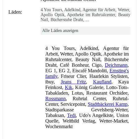
4 You Tours, Adelkind, Agentur für Arbeit, Wetter,
Läden:
Apollo Optik, Apotheke im Ruhrtalcenter, Beauty
Nail, Bücherstube Draht, ...
Alle Läden anzeigen
4 You Tours, Adelkind, Agentur für
Arbeit, Wetter, Apollo Optik, Apotheke im
Ruhrtalcenter, Beauty Nail, Bücherstube
Draht, Café Bonheur, Cigo,
Deichmann
,
EG 1, EG 2, Eiscafé Mandoliti,
Ernsting's
family
, Friseur Clier, Haarlekin Stylisten,
ibuy,
Jeans Fritz
,
Kaufland
, Kaya
Feinkost,
Kik
, König Galerie, Lotto-Toto-
Tabakladen, Lotus, Restaurant Orchidee,
Rossmann
, Ruhrtal Center, Ruhrtal-
Center, Servicepoint,
Stadtbäckerei Kamp
,
Stadtsparkasse Gevelsberg-Wetter,
Tabaksan,
Tedi
, Udo's Angelkiste, Union
Quelle, Weltbild Verlag, Wetter-Market,
Wochenmarkt