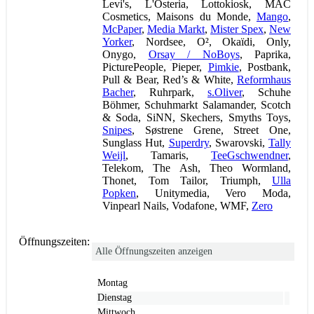
Levi's, L'Osteria, Lottokiosk, MAC
Cosmetics, Maisons du Monde,
Mango
,
McPaper
,
Media Markt
,
Mister Spex
,
New
Yorker
, Nordsee, O², Okaïdi, Only,
Onygo,
Orsay / NoBoys
, Paprika,
PicturePeople, Pieper,
Pimkie
, Postbank,
Pull & Bear, Red’s & White,
Reformhaus
Bacher
, Ruhrpark,
s.Oliver
, Schuhe
Böhmer, Schuhmarkt Salamander, Scotch
& Soda, SiNN, Skechers, Smyths Toys,
Snipes
, Søstrene Grene, Street One,
Sunglass Hut,
Superdry
, Swarovski,
Tally
Weijl
, Tamaris,
TeeGschwendner
,
Telekom, The Ash, Theo Wormland,
Thonet, Tom Tailor, Triumph,
Ulla
Popken
, Unitymedia, Vero Moda,
Vinpearl Nails, Vodafone, WMF,
Zero
Öffnungszeiten:
Alle Öffnungszeiten anzeigen
Montag
Dienstag
Mittwoch