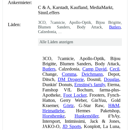
Ankermieter:
C & A, Karstadt, Kaufland, MediaMarkt,
SinnLeffers
3CO, 7camicie, Apollo-Optik, Bijou Brigitte,
Läden:
Blumen Sanders, Body Attack,
Butlers
,
Calzedonia, ...
Alle Läden anzeigen
3CO, 7camicie, Apollo-Optik, Bijou
Brigitte, Blumen Sanders, Body Attack,
Butlers
, Calzedonia,
Camp David
,
Cecil
,
Change,
Comma
,
Deichmann
, Depot,
Ditsch,
DM Drogerie
, Dosmil,
Douglas
,
Dunkin' Donuts,
Ernsting's family
, Eterna,
Fanshop VfL Bochum, farma-plus-
Apotheke,
Foot Locker
, Frooters, Fynch-
Hatton, Gerry Weber, GinYuu, Gold
Kraemer,
Görtz
, G-Star Raw,
H&M
,
Heimatliebe
, Hermes Paketshop,
Horsthemke
,
Hunkemöller
, il’bAy,
Intersport, Intimissimi, Jack & Jones,
JAKO-O,
JD Sports
, Konplott, La Luna,