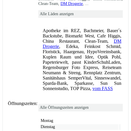
Clean-Team,
DM Drogerie
, ...
Alle Läden anzeigen
Apotheke im REZ, Bachmeier, Bauer´s
Backstube, Biomarkt West, Cafe Higgis,
China Restaurant, Clean-Team,
DM
Drogerie
, Edeka, Feinkost Schmid,
Floristick, Haargenau, HypoVereinsbank,
Kuplen Raum und Idee, Optik Pohl,
Papeteriewelt, passt KinderSchuhLaden,
Regensburger Foto Express, Reiseteam
Neumann & Streng, Rennplatz Zentrum,
Sanitätshaus SemperVital, Sinneswandel,
Sparda-Bank, Sparkasse, Sun Sun
Sonnenstudio, TOP Pizza,
vom FASS
Öffnungszeiten:
Alle Öffnungszeiten anzeigen
Montag
Dienstag