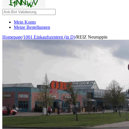
Mein Konto
Meine Bestellungen
Homepage
/
1001 Einkaufszentren (in D)
/
REIZ Neuruppin