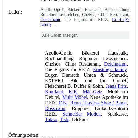
Apollo-Optik, Bäckerei Hausbalk, Buchhandlung
Läden:
Ruppiner Lesezeichen, Chelsea, China Restaurant,
Deichmann
, Die Figaros im REIZ,
Ernsting's
family
, ...
Alle Läden anzeigen
Apollo-Optik, Bäckerei Hausbalk,
Buchhandlung Ruppiner Lesezeichen,
Chelsea, China Restaurant,
Deichmann
,
Die Figaros im REIZ,
Ernsting's family
,
Eugen Dumrath Uhren & Schmuck,
EXPERT Bild und Ton GmbH,
Fleischerei B. Dülfer & Sohn,
Jeans Fritz
,
Kaufland
,
KiK
,
Mäc-Geiz
, Mobilcom
Debitel,
Multi Möbel
, Neue Apotheke im
REIZ,
OBI
,
Reno / Payless Shoe / Bama
,
Rossmann
, Ruppiner Einkaufszentrum
REIZ,
Schneider Moden
, Sparkasse,
Takko
,
Tedi
, Telekom
Öffnungszeiten: