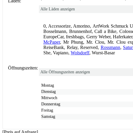
Läden:
Alle Läden anzeigen
0, Accessorize, Amorino, ArtWork Schmuck U
Bosselmann, Brunnenhof, Call a Bike, Colo
EuropeCar, freshbags, Gerry Weber, Haferkate
McPaper
, Mr Phung, Mr. Clou, Mr. Clou ex
ReiseBank, Relay, Reserved,
Rossmann
,
Satu
She, Vapiano,
Wolsdorff
, Wurst-Basar
Öffnungszeiten:
Alle Öffnungszeiten anzeigen
Montag
Dienstag
Mittwoch
Donnerstag
Freitag
Samstag
[Preis auf Anfrage]