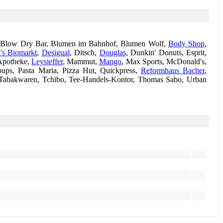
e, Blow Dry Bar, Blumen im Bahnhof, Blumen Wolf,
Body Shop
,
's Biomarkt
,
Desigual
, Ditsch,
Douglas
, Dunkin' Donuts, Esprit,
Apotheke,
Leysieffer
, Mammut,
Mango
, Max Sports, McDonald's,
ups, Pasta Maria, Pizza Hut, Quickpress,
Reformhaus Bacher
,
e, Tabakwaren, Tchibo, Tee-Handels-Kontor, Thomas Sabo, Urban