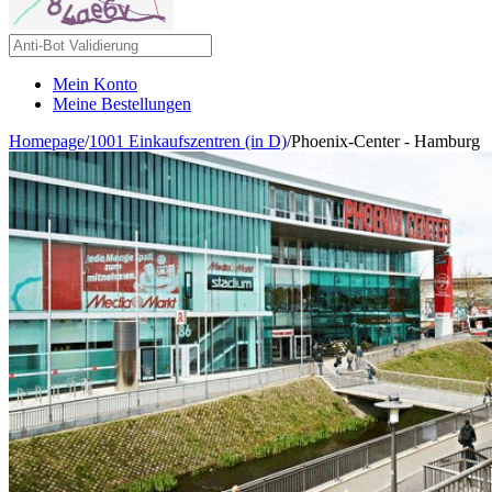
Mein Konto
Meine Bestellungen
Homepage
/
1001 Einkaufszentren (in D)
/
Phoenix-Center - Hamburg