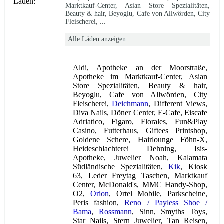
Läden:
Marktkauf-Center, Asian Store Spezialitäten,
Beauty & hair, Beyoglu, Cafe von Allwörden, City
Fleischerei, ...
Alle Läden anzeigen
Aldi, Apotheke an der Moorstraße,
Apotheke im Marktkauf-Center, Asian
Store Spezialitäten, Beauty & hair,
Beyoglu, Cafe von Allwörden, City
Fleischerei,
Deichmann
, Different Views,
Diva Nails, Döner Center, E-Cafe, Eiscafe
Adriatico, Figaro, Florales, Fun&Play
Casino, Futterhaus, Giftees Printshop,
Goldene Schere, Hairlounge Föhn-X,
Heideschlachterei Dehning, Isis-
Apotheke, Juwelier Noah, Kalamata
Südländische Spezialitäten,
Kik
, Kiosk
63, Leder Freytag Taschen, Marktkauf
Center, McDonald's, MMC Handy-Shop,
O2,
Orion
, Ortel Mobile, Parkscheine,
Peris fashion,
Reno / Payless Shoe /
Bama
,
Rossmann
, Sinn, Smyths Toys,
Star Nails, Stern Juwelier, Tan Reisen,