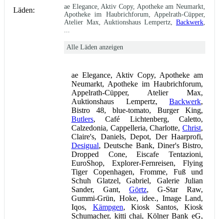
ae Elegance, Aktiv Copy, Apotheke am Neumarkt,
Läden:
Apotheke im Haubrichforum, Appelrath-Cüpper,
Atelier Max, Auktionshaus Lempertz,
Backwerk
,
...
Alle Läden anzeigen
ae Elegance, Aktiv Copy, Apotheke am
Neumarkt, Apotheke im Haubrichforum,
Appelrath-Cüpper, Atelier Max,
Auktionshaus Lempertz,
Backwerk
,
Bistro 48, blue-tomato, Burger King,
Butlers
, Café Lichtenberg, Caletto,
Calzedonia, Cappelleria, Charlotte,
Christ
,
Claire's, Daniels, Depot, Der Haarprofi,
Desigual
, Deutsche Bank, Diner's Bistro,
Dropped Cone, Eiscafe Tentazioni,
EuroShop, Explorer-Fernreisen, Flying
Tiger Copenhagen, Fromme, Fuß und
Schuh Glatzel, Gabriel, Galerie Julian
Sander, Gant,
Görtz
, G-Star Raw,
Gummi-Grün, Hoke, idee., Image Land,
Iqos,
Kämpgen
, Kiosk Santos, Kiosk
Schumacher, kitti chai, Kölner Bank eG,