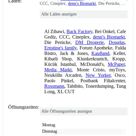
Läden:
CCC, Cineplex,
denn's Biomarkt
, Die Perücke, ...
Alle Läden anzeigen
Al Zibawi,
Back Factory
, Bei Onkel, Cafe
Gediz, CCC, Cineplex,
denn's Biomarkt
,
Die Perücke,
DM Drogerie
,
Douglas
,
Ernsting's family
, Forum Apotheke, Fulda
Bistro, Jack & Jones,
Kaufland
, Keller,
Kibarli Shop, Klunkerkranich, Kropp,
Kücük Istanbul, McDonald's,
McPaper
,
Media Markt
, Monte Cristo, myToys,
Neukölln Arcaden,
New Yorker
, Osco,
Paolo Pinkel, Postbank Filialcenter,
Rossmann
, Tabibito, Tonerdumping, Tung
Long, XL CUT
Öffnungszeiten:
Alle Öffnungszeiten anzeigen
Montag
Dienstag