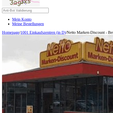
Mein Konto
Meine Bestellungen
Homepage
/
1001 Einkaufszentren (in D)
/
Netto Marken-Discount - Ber