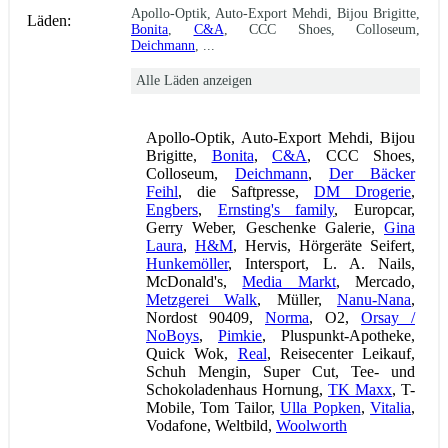
Apollo-Optik, Auto-Export Mehdi, Bijou Brigitte,
Läden:
Bonita
,
C&A
, CCC Shoes, Colloseum,
Deichmann
, ...
Alle Läden anzeigen
Apollo-Optik, Auto-Export Mehdi, Bijou
Brigitte,
Bonita
,
C&A
, CCC Shoes,
Colloseum,
Deichmann
,
Der Bäcker
Feihl
, die Saftpresse,
DM Drogerie
,
Engbers
,
Ernsting's family
, Europcar,
Gerry Weber, Geschenke Galerie,
Gina
Laura
,
H&M
, Hervis, Hörgeräte Seifert,
Hunkemöller
, Intersport, L. A. Nails,
McDonald's,
Media Markt
, Mercado,
Metzgerei Walk
, Müller,
Nanu-Nana
,
Nordost 90409,
Norma
, O2,
Orsay /
NoBoys
,
Pimkie
, Pluspunkt-Apotheke,
Quick Wok,
Real
, Reisecenter Leikauf,
Schuh Mengin, Super Cut, Tee- und
Schokoladenhaus Hornung,
TK Maxx
, T-
Mobile, Tom Tailor,
Ulla Popken
,
Vitalia
,
Vodafone, Weltbild,
Woolworth