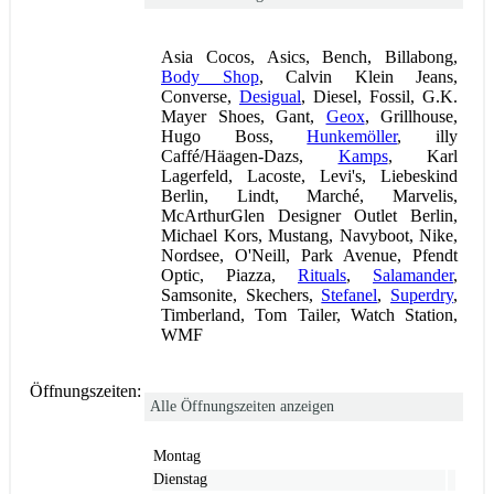
Asia Cocos, Asics, Bench, Billabong,
Body Shop
, Calvin Klein Jeans,
Converse,
Desigual
, Diesel, Fossil, G.K.
Mayer Shoes, Gant,
Geox
, Grillhouse,
Hugo Boss,
Hunkemöller
, illy
Caffé/Häagen-Dazs,
Kamps
, Karl
Lagerfeld, Lacoste, Levi's, Liebeskind
Berlin, Lindt, Marché, Marvelis,
McArthurGlen Designer Outlet Berlin,
Michael Kors, Mustang, Navyboot, Nike,
Nordsee, O'Neill, Park Avenue, Pfendt
Optic, Piazza,
Rituals
,
Salamander
,
Samsonite, Skechers,
Stefanel
,
Superdry
,
Timberland, Tom Tailer, Watch Station,
WMF
Öffnungszeiten:
Alle Öffnungszeiten anzeigen
Montag
Dienstag