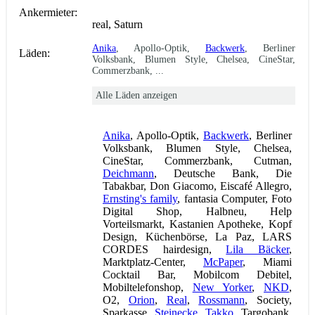
Ankermieter:
real, Saturn
Anika
, Apollo-Optik,
Backwerk
, Berliner
Läden:
Volksbank, Blumen Style, Chelsea, CineStar,
Commerzbank, ...
Alle Läden anzeigen
Anika
, Apollo-Optik,
Backwerk
, Berliner
Volksbank, Blumen Style, Chelsea,
CineStar, Commerzbank, Cutman,
Deichmann
, Deutsche Bank, Die
Tabakbar, Don Giacomo, Eiscafé Allegro,
Ernsting's family
, fantasia Computer, Foto
Digital Shop, Halbneu, Help
Vorteilsmarkt, Kastanien Apotheke, Kopf
Design, Küchenbörse, La Paz, LARS
CORDES hairdesign,
Lila Bäcker
,
Marktplatz-Center,
McPaper
, Miami
Cocktail Bar, Mobilcom Debitel,
Mobiltelefonshop,
New Yorker
,
NKD
,
O2,
Orion
,
Real
,
Rossmann
, Society,
Sparkasse,
Steinecke
,
Takko
, Targobank,