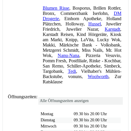
Blumen Risse
, Bosporus, Brillen Rottler,
Bronx, Commerzbank Iserlohn,
DM
Drogerie
, Einhorn Apotheke, Holland
Plätzchen, Holloway,
Hussel
, Juwelier
Friedrich, Juwelier Nazar,
Karstadt
,
Karstadt Reisen, Kind Hörgeräte, Kiosk
am Markt, Knipp, LaVita, Lucky Wok,
Makki, Märkische Bank - Volksbank,
Metzgerei Schmidt, Miss Nails, Mr. Hot
Wok,
Nanu-Nana
, Pizzeria Vesuvio,
Pomm Fresh, Postfiliale, Rinke - Kochbar,
San Remo, Schiller-Apotheke, Simbeck,
Targobank,
Tedi
, Vielhaber's Mühlen-
Backstube, vonuns,
Woolworth
, Zur
Ratsklause
Öffnungszeiten:
Alle Öffnungszeiten anzeigen
Montag
09.30 bis 20.00 Uhr
Dienstag
09.30 bis 20.00 Uhr
Mittwoch
09.30 bis 20.00 Uhr