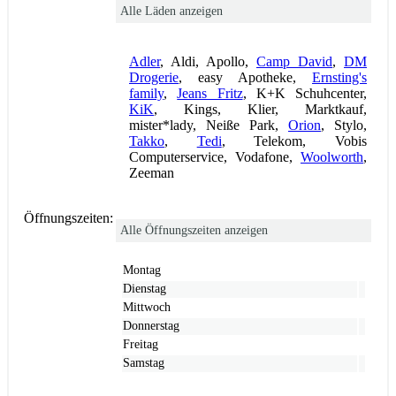
Alle Läden anzeigen
Adler
, Aldi, Apollo,
Camp David
,
DM
Drogerie
, easy Apotheke,
Ernsting's
family
,
Jeans Fritz
, K+K Schuhcenter,
KiK
, Kings, Klier, Marktkauf,
mister*lady, Neiße Park,
Orion
, Stylo,
Takko
,
Tedi
, Telekom, Vobis
Computerservice, Vodafone,
Woolworth
,
Zeeman
Öffnungszeiten:
Alle Öffnungszeiten anzeigen
Montag
Dienstag
Mittwoch
Donnerstag
Freitag
Samstag