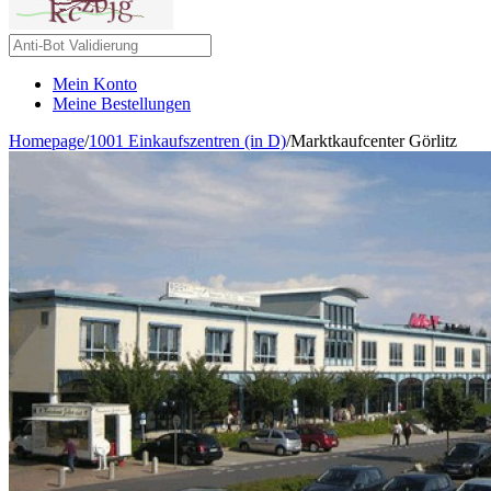
Mein Konto
Meine Bestellungen
Homepage
/
1001 Einkaufszentren (in D)
/
Marktkaufcenter Görlitz