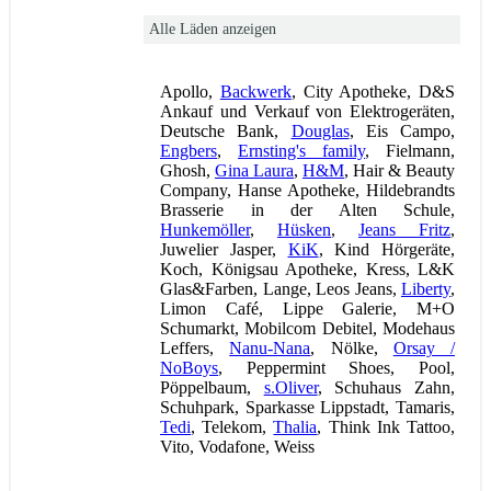
Alle Läden anzeigen
Apollo,
Backwerk
, City Apotheke, D&S
Ankauf und Verkauf von Elektrogeräten,
Deutsche Bank,
Douglas
, Eis Campo,
Engbers
,
Ernsting's family
, Fielmann,
Ghosh,
Gina Laura
,
H&M
, Hair & Beauty
Company, Hanse Apotheke, Hildebrandts
Brasserie in der Alten Schule,
Hunkemöller
,
Hüsken
,
Jeans Fritz
,
Juwelier Jasper,
KiK
, Kind Hörgeräte,
Koch, Königsau Apotheke, Kress, L&K
Glas&Farben, Lange, Leos Jeans,
Liberty
,
Limon Café, Lippe Galerie, M+O
Schumarkt, Mobilcom Debitel, Modehaus
Leffers,
Nanu-Nana
, Nölke,
Orsay /
NoBoys
, Peppermint Shoes, Pool,
Pöppelbaum,
s.Oliver
, Schuhaus Zahn,
Schuhpark, Sparkasse Lippstadt, Tamaris,
Tedi
, Telekom,
Thalia
, Think Ink Tattoo,
Vito, Vodafone, Weiss