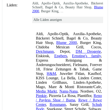
Aldi, Apollo-Optik, Auxilia-Apotheke, Bäckerei
Läden:
Schnell, Bagel & Co, Beauty Hair Shop,
Blume
2000
, Burger King, ...
Alle Läden anzeigen
Aldi, Apollo-Optik, Auxilia-Apotheke,
Bäckerei Schnell, Bagel & Co, Beauty
Hair Shop,
Blume 2000
, Burger King,
Chidoba Mexican Grill, Cocos,
Deichmann
, Depot,
DM Drogerie
,
Eiskiosk,
Engbers
,
Ernsting's family
,
Express Reinigung &
Änderungsschneiderei, Fielmann, Forever
18, Friese Zeitungen & Tabak, Game
Stop,
H&M
, Juwelier Fidan, Kaufhof,
KISS Lounge, La Bella, Linden Center,
Linden Grillhaus, Linden-Apotheke,
Mago, Mare & Monti Ristorante/Cafe,
Media Markt
,
Nanu-Nana
, Nordsee, O2,
Pimkie
, Pizzeria La Rosa, Plantiflor,
Reno
/ Payless Shoe / Bama
,
Rewe / Rewe
Center
,
Rossmann
, Saray Grill,
Schuh
Bode
, Sparkasse, Street Schuhe, Subway,