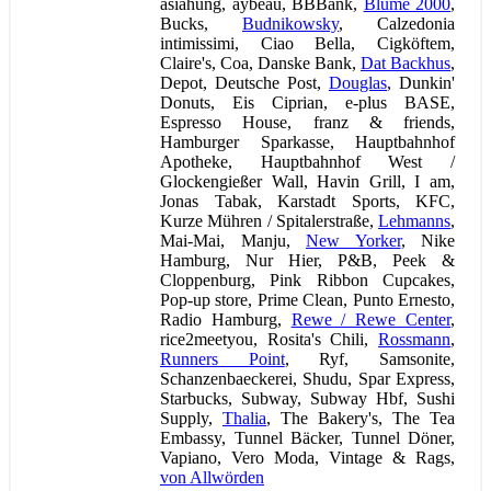
asiahung, aybeau, BBBank,
Blume 2000
,
Bucks,
Budnikowsky
, Calzedonia
intimissimi, Ciao Bella, Cigköftem,
Claire's, Coa, Danske Bank,
Dat Backhus
,
Depot, Deutsche Post,
Douglas
, Dunkin'
Donuts, Eis Ciprian, e-plus BASE,
Espresso House, franz & friends,
Hamburger Sparkasse, Hauptbahnhof
Apotheke, Hauptbahnhof West /
Glockengießer Wall, Havin Grill, I am,
Jonas Tabak, Karstadt Sports, KFC,
Kurze Mühren / Spitalerstraße,
Lehmanns
,
Mai-Mai, Manju,
New Yorker
, Nike
Hamburg, Nur Hier, P&B, Peek &
Cloppenburg, Pink Ribbon Cupcakes,
Pop-up store, Prime Clean, Punto Ernesto,
Radio Hamburg,
Rewe / Rewe Center
,
rice2meetyou, Rosita's Chili,
Rossmann
,
Runners Point
, Ryf, Samsonite,
Schanzenbaeckerei, Shudu, Spar Express,
Starbucks, Subway, Subway Hbf, Sushi
Supply,
Thalia
, The Bakery's, The Tea
Embassy, Tunnel Bäcker, Tunnel Döner,
Vapiano, Vero Moda, Vintage & Rags,
von Allwörden