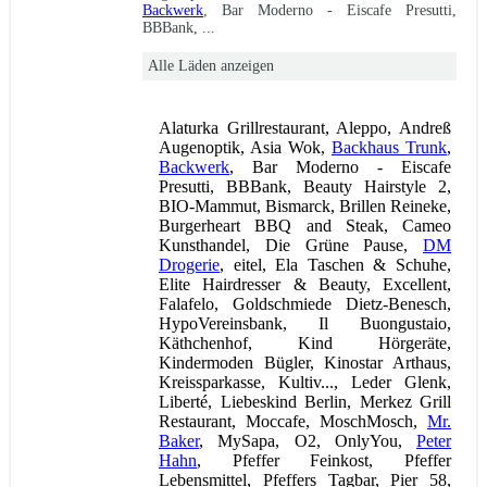
Backwerk
, Bar Moderno - Eiscafe Presutti,
BBBank, ...
Alle Läden anzeigen
Alaturka Grillrestaurant, Aleppo, Andreß
Augenoptik, Asia Wok,
Backhaus Trunk
,
Backwerk
, Bar Moderno - Eiscafe
Presutti, BBBank, Beauty Hairstyle 2,
BIO-Mammut, Bismarck, Brillen Reineke,
Burgerheart BBQ and Steak, Cameo
Kunsthandel, Die Grüne Pause,
DM
Drogerie
, eitel, Ela Taschen & Schuhe,
Elite Hairdresser & Beauty, Excellent,
Falafelo, Goldschmiede Dietz-Benesch,
HypoVereinsbank, Il Buongustaio,
Käthchenhof, Kind Hörgeräte,
Kindermoden Bügler, Kinostar Arthaus,
Kreissparkasse, Kultiv..., Leder Glenk,
Liberté, Liebeskind Berlin, Merkez Grill
Restaurant, Moccafe, MoschMosch,
Mr.
Baker
, MySapa, O2, OnlyYou,
Peter
Hahn
, Pfeffer Feinkost, Pfeffer
Lebensmittel, Pfeffers Tagbar, Pier 58,