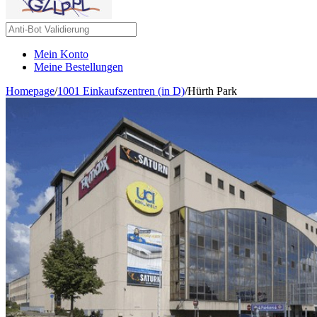
Mein Konto
Meine Bestellungen
Homepage
/
1001 Einkaufszentren (in D)
/
Hürth Park