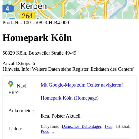
Prod.-Nr.:
1001-50829-H-B4-000
Homepark Köln
50829 Köln, Butzweiler Straße 49-49
Anzahl Shops:
6
Hinweis, Info:
Weitere Daten siehe Register 'Eckdaten des Centers'
Mit Google-Maps zum Center navigieren!
Navi:
EKZ:
Homepark Köln (Homepage)
Ankermieter:
Ikea, Polster Aktuell
Baby1one,
Dänisches Bettenlager
,
Ikea
, Istikbal,
Läden:
Poco
, ...