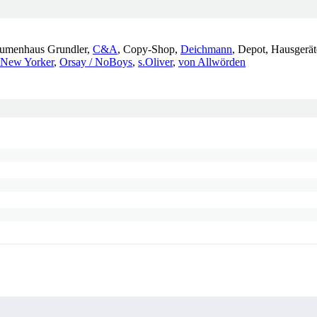
Blumenhaus Grundler,
C&A
, Copy-Shop,
Deichmann
, Depot, Hausgerä
New Yorker
,
Orsay / NoBoys
,
s.Oliver
,
von Allwörden