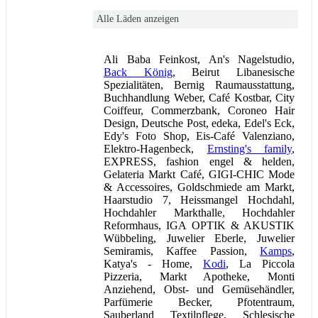
Alle Läden anzeigen
Ali Baba Feinkost, An's Nagelstudio,
Back König
, Beirut Libanesische
Spezialitäten, Bernig Raumausstattung,
Buchhandlung Weber, Café Kostbar, City
Coiffeur, Commerzbank, Coroneo Hair
Design, Deutsche Post, edeka, Edel's Eck,
Edy's Foto Shop, Eis-Café Valenziano,
Elektro-Hagenbeck,
Ernsting's family
,
EXPRESS, fashion engel & helden,
Gelateria Markt Café, GIGI-CHIC Mode
& Accessoires, Goldschmiede am Markt,
Haarstudio 7, Heissmangel Hochdahl,
Hochdahler Markthalle, Hochdahler
Reformhaus, IGA OPTIK & AKUSTIK
Wübbeling, Juwelier Eberle, Juwelier
Semiramis, Kaffee Passion,
Kamps
,
Katya's - Home,
Kodi
, La Piccola
Pizzeria, Markt Apotheke, Monti
Anziehend, Obst- und Gemüsehändler,
Parfümerie Becker, Pfotentraum,
Sauberland Textilpflege, Schlesische