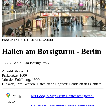
Prod.-Nr.:
1001-13507-H-A2-000
Hallen am Borsigturm - Berlin
13507 Berlin, Am Borsigturm 2
Anzahl Shops:
115
Parkplätze:
1600
Jahr der Eröffnung:
1999
Hinweis, Info:
Weitere Daten siehe Register 'Eckdaten des Centers'
Mit Google-Maps zum Center navigieren!
Navi:
EKZ:
Hallen am Borsigturm Berlin (Homepage)