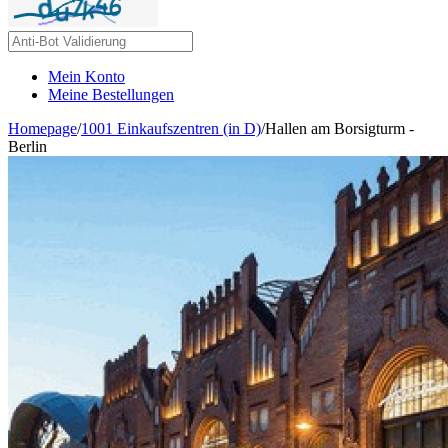
Mein Konto
Meine Bestellungen
Homepage
/
1001 Einkaufszentren (in D)
/
Hallen am Borsigturm -
Berlin