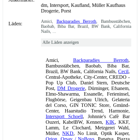
dm, Intersport, Kaufland, Müller Kaufhaus
Drogerie, Porst
Amici,
Backparadies Berroth
, Bambusstäbchen,
Läden:
Baobab, Biba Bar, Brazil, BW Bank, California
Nails, ...
Alle Läden anzeigen
Amici,
Backparadies Berroth
,
Bambusstäbchen, Baobab, Biba Bar,
Brazil, BW Bank, California Nails,
Cecil
,
Central-Apotheke, City-Center, CREDO -
Pop Up Club, Daniel Stern, Deutsche
Post,
DM Drogerie
, Dürninger, Efsanem,
Elmo-Shawarma, Essanelle, Ferieninsel,
Flugbörse, Geigenbau Ulrich, Gelateria
del Corso, GIN TONIC Store, Gmünd-
Center, Haarstudio Trend, Harmonie,
Intersport Schoell
, Johnnie's Cafè Bar
Ouzeri, KabelBW, Kennen,
KIK
, KKF,
Lamm, Le Clochard, Metzgerei Wahl,
Müller,
NKD
, No Limit, Optik Kasper,
Orion
,
Orsay / NoBoys
, Papatya, Piazza