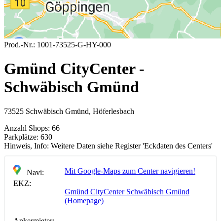
Prod.-Nr.:
1001-73525-G-HY-000
Gmünd CityCenter -
Schwäbisch Gmünd
73525 Schwäbisch Gmünd, Höferlesbach
Anzahl Shops:
66
Parkplätze:
630
Hinweis, Info:
Weitere Daten siehe Register 'Eckdaten des Centers'
Mit Google-Maps zum Center navigieren!
Navi:
EKZ:
Gmünd CityCenter Schwäbisch Gmünd
(Homepage)
Ankermieter: