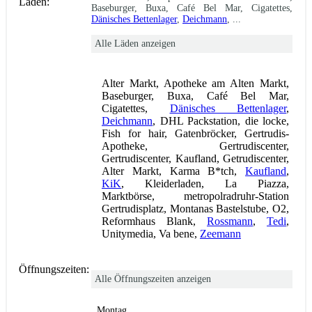
Läden:
Baseburger, Buxa, Café Bel Mar, Cigatettes,
Dänisches Bettenlager
,
Deichmann
, ...
Alle Läden anzeigen
Alter Markt, Apotheke am Alten Markt,
Baseburger, Buxa, Café Bel Mar,
Cigatettes,
Dänisches Bettenlager
,
Deichmann
, DHL Packstation, die locke,
Fish for hair, Gatenbröcker, Gertrudis-
Apotheke, Gertrudiscenter,
Gertrudiscenter, Kaufland, Getrudiscenter,
Alter Markt, Karma B*tch,
Kaufland
,
KiK
, Kleiderladen, La Piazza,
Marktbörse, metropolradruhr-Station
Gertrudisplatz, Montanas Bastelstube, O2,
Reformhaus Blank,
Rossmann
,
Tedi
,
Unitymedia, Va bene,
Zeemann
Öffnungszeiten:
Alle Öffnungszeiten anzeigen
Montag