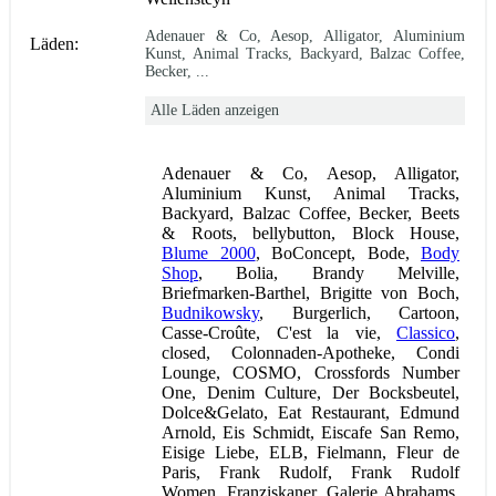
Adenauer & Co, Aesop, Alligator, Aluminium
Läden:
Kunst, Animal Tracks, Backyard, Balzac Coffee,
Becker, ...
Alle Läden anzeigen
Adenauer & Co, Aesop, Alligator,
Aluminium Kunst, Animal Tracks,
Backyard, Balzac Coffee, Becker, Beets
& Roots, bellybutton, Block House,
Blume 2000
, BoConcept, Bode,
Body
Shop
, Bolia, Brandy Melville,
Briefmarken-Barthel, Brigitte von Boch,
Budnikowsky
, Burgerlich, Cartoon,
Casse-Croûte, C'est la vie,
Classico
,
closed, Colonnaden-Apotheke, Condi
Lounge, COSMO, Crossfords Number
One, Denim Culture, Der Bocksbeutel,
Dolce&Gelato, Eat Restaurant, Edmund
Arnold, Eis Schmidt, Eiscafe San Remo,
Eisige Liebe, ELB, Fielmann, Fleur de
Paris, Frank Rudolf, Frank Rudolf
Women, Franziskaner, Galerie Abrahams,