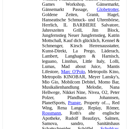
Games Workshop, Gänsemarkt,
Gänsemarkt Passage,
Globetrotter
,
Goldene Zeiten, Granit, Hagel,
Hanseatische Schmuck- und Uhrenbörse,
Herrlich, IL BARBIERE Salvatore,
Jahreszeiten Grill, Jim Block,
Jungfernstieg Neuer Jungfernstieg, Katrin
Mottschall, Kauf dich glücklich, Kennel &
Schmenger, Kirsch Herrenausstatter,
Kunst-Direkt, La Prego, Läderach,
Lambert, Langhagen & Harnisch,
leguano, Linnhus, Little Italy, Lolli,
Lumas, Mad about Juice, Mantis
Lifestore,
Marc O'Polo
, Metropolis Kino,
Metropolis KINOBAR, Meyer Lansky's,
Mio Gio, Mobilcom Debitel, Momo Bar,
Musikalienhandlung Melodie, Nana
Hellwege, Nikkei Nine, Nivea, O2, Peter
Polzer, Pfandhaus Johannsen,
PlanetSports,
Prange
, Property of..., Red
Wing, Rena Lange, Replay, Römer,
Rossmann
, Roth's alte englische
Apotheke, Rudolf Beaufays, Salmen,
Samova, sandro, Sanitätshaus
Schattschneider, Schöffel,
Schuhkay
,