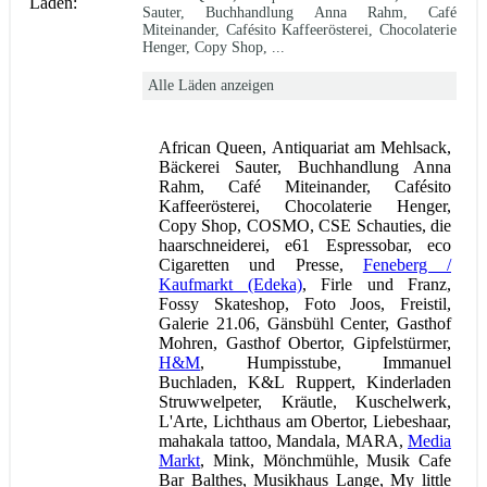
Läden:
Sauter, Buchhandlung Anna Rahm, Café
Miteinander, Cafésito Kaffeerösterei, Chocolaterie
Henger, Copy Shop, ...
Alle Läden anzeigen
African Queen, Antiquariat am Mehlsack,
Bäckerei Sauter, Buchhandlung Anna
Rahm, Café Miteinander, Cafésito
Kaffeerösterei, Chocolaterie Henger,
Copy Shop, COSMO, CSE Schauties, die
haarschneiderei, e61 Espressobar, eco
Cigaretten und Presse,
Feneberg /
Kaufmarkt (Edeka)
, Firle und Franz,
Fossy Skateshop, Foto Joos, Freistil,
Galerie 21.06, Gänsbühl Center, Gasthof
Mohren, Gasthof Obertor, Gipfelstürmer,
H&M
, Humpisstube, Immanuel
Buchladen, K&L Ruppert, Kinderladen
Struwwelpeter, Kräutle, Kuschelwerk,
L'Arte, Lichthaus am Obertor, Liebeshaar,
mahakala tattoo, Mandala, MARA,
Media
Markt
, Mink, Mönchmühle, Musik Cafe
Bar Balthes, Musikhaus Lange, My little