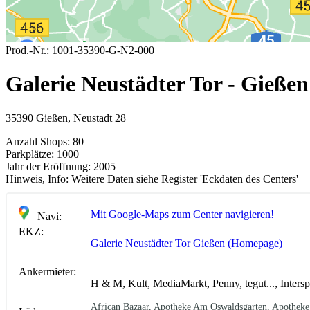
Prod.-Nr.:
1001-35390-G-N2-000
Galerie Neustädter Tor - Gießen
35390 Gießen, Neustadt 28
Anzahl Shops:
80
Parkplätze:
1000
Jahr der Eröffnung:
2005
Hinweis, Info:
Weitere Daten siehe Register 'Eckdaten des Centers'
Mit Google-Maps zum Center navigieren!
Navi:
EKZ:
Galerie Neustädter Tor Gießen (Homepage)
Ankermieter:
H & M, Kult, MediaMarkt, Penny, tegut..., Inters
African Bazaar, Apotheke Am Oswaldsgarten, Apotheke in