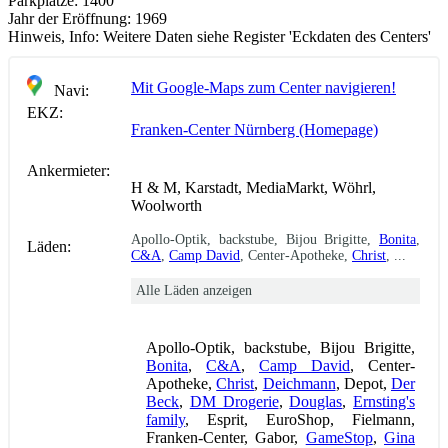
Parkplätze:
1400
Jahr der Eröffnung:
1969
Hinweis, Info:
Weitere Daten siehe Register 'Eckdaten des Centers'
Mit Google-Maps zum Center navigieren!
Navi:
EKZ:
Franken-Center Nürnberg (Homepage)
Ankermieter:
H & M, Karstadt, MediaMarkt, Wöhrl,
Woolworth
Apollo-Optik, backstube, Bijou Brigitte,
Bonita
,
Läden:
C&A
,
Camp David
, Center-Apotheke,
Christ
, ...
Alle Läden anzeigen
Apollo-Optik, backstube, Bijou Brigitte,
Bonita
,
C&A
,
Camp David
, Center-
Apotheke,
Christ
,
Deichmann
, Depot,
Der
Beck
,
DM Drogerie
,
Douglas
,
Ernsting's
family
, Esprit, EuroShop, Fielmann,
Franken-Center, Gabor,
GameStop
,
Gina