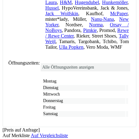
Laura
,
H&M
,
Hugendubel
,
Hunkemöller
,
Hussel
, HypoVereinsbank, Jack & Jones,
Jack Wolfskin
, Kaufhof,
McPaper
,
mister*lady, Müller,
Nanu-Nana
,
New
Yorker
, Nordsee,
Norma
,
Orsay /
NoBoys
, Pandora,
Pimkie
, Promod,
Rewe
/ Rewe Center
, Rieker, Street Shoes,
Tally
Weijl
, Tamaris, Targobank, Tchibo, Tom
Tailor,
Ulla Popken
, Vero Moda, WMF
Öffnungszeiten:
Alle Öffnungszeiten anzeigen
Montag
Dienstag
Mittwoch
Donnerstag
Freitag
Samstag
[Preis auf Anfrage]
Auf Merkliste
Auf Vergleichsliste