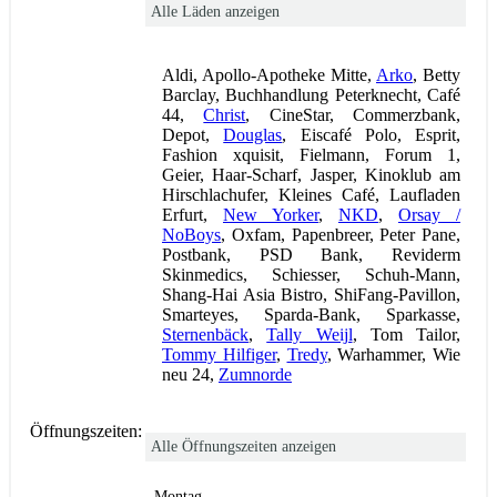
Alle Läden anzeigen
Aldi, Apollo-Apotheke Mitte,
Arko
, Betty
Barclay, Buchhandlung Peterknecht, Café
44,
Christ
, CineStar, Commerzbank,
Depot,
Douglas
, Eiscafé Polo, Esprit,
Fashion xquisit, Fielmann, Forum 1,
Geier, Haar-Scharf, Jasper, Kinoklub am
Hirschlachufer, Kleines Café, Laufladen
Erfurt,
New Yorker
,
NKD
,
Orsay /
NoBoys
, Oxfam, Papenbreer, Peter Pane,
Postbank, PSD Bank, Reviderm
Skinmedics, Schiesser, Schuh-Mann,
Shang-Hai Asia Bistro, ShiFang-Pavillon,
Smarteyes, Sparda-Bank, Sparkasse,
Sternenbäck
,
Tally Weijl
, Tom Tailor,
Tommy Hilfiger
,
Tredy
, Warhammer, Wie
neu 24,
Zumnorde
Öffnungszeiten:
Alle Öffnungszeiten anzeigen
Montag