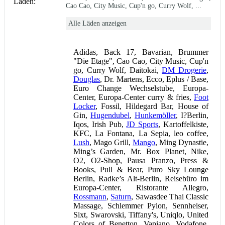
Läden:
Cao Cao, City Music, Cup'n go, Curry Wolf, ...
Alle Läden anzeigen
Adidas, Back 17, Bavarian, Brummer
"Die Etage", Cao Cao, City Music, Cup'n
go, Curry Wolf, Daitokai,
DM Drogerie
,
Douglas
, Dr. Martens, Ecco, Eplus / Base,
Euro Change Wechselstube, Europa-
Center, Europa-Center curry & fries,
Foot
Locker
, Fossil, Hildegard Bar, House of
Gin,
Hugendubel
,
Hunkemöller
, I?Berlin,
Iqos, Irish Pub,
JD Sports
, Kartoffelkiste,
KFC, La Fontana, La Sepia, leo coffee,
Lush
, Mago Grill,
Mango
, Ming Dynastie,
Ming’s Garden, Mr. Box Planet, Nike,
O2, O2-Shop, Pausa Pranzo, Press &
Books, Pull & Bear, Puro Sky Lounge
Berlin, Radke’s Alt-Berlin, Reisebüro im
Europa-Center, Ristorante Allegro,
Rossmann
,
Saturn
, Sawasdee Thai Classic
Massage, Schlemmer Pylon, Sennheiser,
Sixt, Swarovski, Tiffany's, Uniqlo, United
Colors of Benetton, Vapiano, Vodafone,