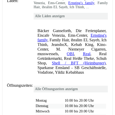
Läden:
Venezia, Ems-Center,
Ernsting's family
, Family
Hair, ibralim EL Sayeb, Ich Thinh, ...
Alle Läden anzeigen
Bäcker Ganseforth, Die Ferienplaner,
Eiscafe Venezia, Ems-Center,
Ernsting's
family
, Family Hair, ibralim EL Sayeb, Ich
Thinh, JeansboX, Kebab King, Kino-
Center, M. Niemeyer Cigarren,
musswessels,
OBI
,
Real
, Real
Getränkemarkt, Real Heiße Theke, Schuh
Shop,
Shell / BFT (Heimburger)
,
Sparkasse Emsland - SB Geschäftsstelle,
Vodafone, Yildiz Kebabhaus
Öffnungszeiten:
Alle Öffnungszeiten anzeigen
Montag
10.00 bis 20.00 Uhr
Dienstag
10.00 bis 20.00 Uhr
Mittwoch
10.00 bis 20.00 Uhr