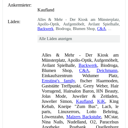
Ankermieter:
Kaufland
Alles & Mehr - Der Kiosk am Münsterplatz,
Läden:
Apollo-Optik, Aufgemöbelt, Avilant Spielhalle,
Backwerk
, Biodroga, Blumen Shop,
C&A
, ...
Alle Läden anzeigen
Alles & Mehr - Der Kiosk am
Münsterplatz, Apollo-Optik, Aufgemöbelt,
Avilant Spielhalle,
Backwerk
, Biodroga,
Blumen Shop,
C&A
,
Deichmann
,
Einkaufszentrum Widumer Platz,
Ernsting's family
, fischer Haarmoden,
Gaststätte Treffpunkt, Gerry Weber, Hair
Vorragend, Hairsalon Baron, HN Beauty,
Jolas Mode, Juwelier & Zeitladen,
Juwelier Simon,
Kaufland
,
KiK
, King
Kebab, Kneipe "Zum Bus", Lach, le
paris, Linuxerrors, Lotto Behring,
Löwenzahn,
Malzers Backstube
, MCstar,
Nina Nails, Nudelland, O2, Paracelsus
Apotheke, Postbank, Quellenburg